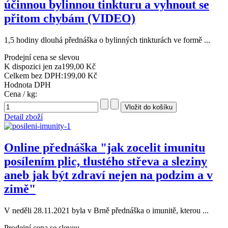
účinnou bylinnou tinkturu a vyhnout se
přitom chybám (VIDEO)
1,5 hodiny dlouhá přednáška o bylinných tinkturách ve formě ...
Prodejní cena se slevou
K dispozici jen za
199,00 Kč
Celkem bez DPH:
199,00 Kč
Hodnota DPH
Cena / kg:
Detail zboží
Online přednáška "jak zocelit imunitu
posílením plic, tlustého střeva a sleziny
aneb jak být zdraví nejen na podzim a v
zimě"
V neděli 28.11.2021 byla v Brně přednáška o imunitě, kterou ...
Prodejní cena se slevou