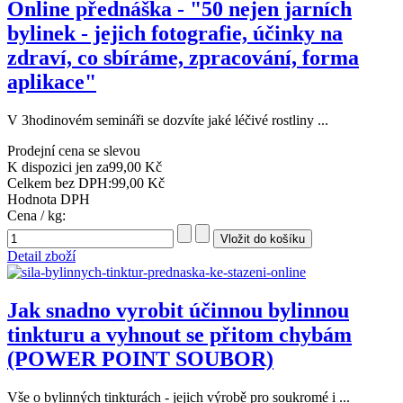
Online přednáška - "50 nejen jarních
bylinek - jejich fotografie, účinky na
zdraví, co sbíráme, zpracování, forma
aplikace"
V 3hodinovém semináři se dozvíte jaké léčivé rostliny ...
Prodejní cena se slevou
K dispozici jen za
99,00 Kč
Celkem bez DPH:
99,00 Kč
Hodnota DPH
Cena / kg:
Detail zboží
Jak snadno vyrobit účinnou bylinnou
tinkturu a vyhnout se přitom chybám
(POWER POINT SOUBOR)
Vše o bylinných tinkturách - jejich výrobě pro soukromé i ...