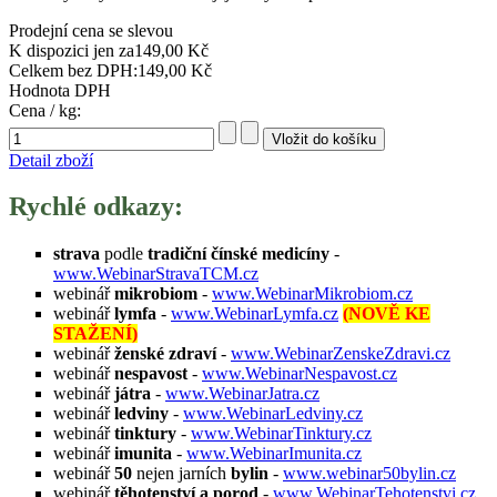
Prodejní cena se slevou
K dispozici jen za
149,00 Kč
Celkem bez DPH:
149,00 Kč
Hodnota DPH
Cena / kg:
Detail zboží
Rychlé odkazy:
strava
podle
tradiční čínské medicíny
-
www.WebinarStravaTCM.cz
webinář
mikrobiom
-
www.WebinarMikrobiom.cz
webinář
lymfa
-
www.WebinarLymfa.cz
(NOVĚ KE
STAŽENÍ)
webinář
ženské zdraví
-
www.WebinarZenskeZdravi.cz
webinář
nespavost
-
www.WebinarNespavost.cz
webinář
játra
-
www.WebinarJatra.cz
webinář
ledviny
-
www.WebinarLedviny.cz
webinář
tinktury
-
www.WebinarTinktury.cz
webinář
imunita
-
www.WebinarImunita.cz
webinář
50
nejen jarních
bylin
-
www.webinar50bylin.cz
webinář
těhotenství a porod
-
www.WebinarTehotenstvi.cz