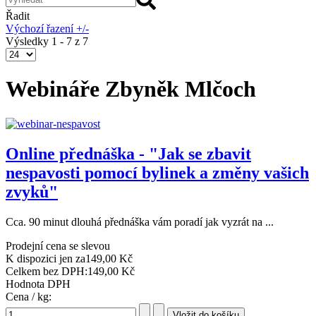
Řadit
Výchozí řazení +/-
Výsledky 1 - 7 z 7
Webináře Zbyněk Mlčoch
Online přednáška - "Jak se zbavit
nespavosti pomocí bylinek a změny vašich
zvyků"
Cca. 90 minut dlouhá přednáška vám poradí jak vyzrát na ...
Prodejní cena se slevou
K dispozici jen za
149,00 Kč
Celkem bez DPH:
149,00 Kč
Hodnota DPH
Cena / kg: