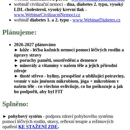
webinář civilizační nemoci -
dna, diabetes 2. typu, vysoký
LDL cholesterol, vysoký krevní tlak
-
www.WebinarCivilizacniNemoci.cz
webinář
diabetes 1. a 2. typu
-
www.WebinarDiabetes.cz
Plánujeme:
2026-2027 plánováno
►
kůže
- léčba kožních nemocí pomocí léčivých rostlin a
úpravy stravy
►
poruchy paměti, soustředění a demence
►
minerály a vitamíny
v našem těle a jejich přírodní
zdroje
►
tlusté střevo
- byliny, prospěšné a ubližující potraviny,
vesmír v nás jménem mikrobiom, jóga +
mikrobiom v
našem těle
- co všechno ovlivňuje, co ho poškozuje a jak
ho podpořit, aby byl FIT
Splněno:
►
pohybový systém
- podpora zdraví pohybového systému
pomocí léčivých rostlin, stravy, reflexní terapie a režimových
opatření
KE STAŽENÍ ZDE
.