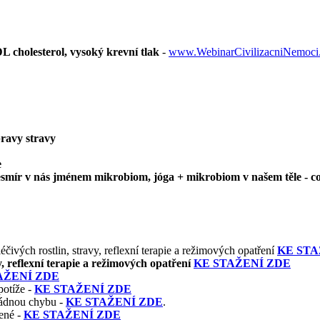
L cholesterol, vysoký krevní tlak
-
www.WebinarCivilizacniNemoci
pravy stravy
e
 vesmír v nás jménem mikrobiom, jóga +
mikrobiom v našem těle
- c
vých rostlin, stravy, reflexní terapie a režimových opatření
KE STA
, reflexní terapie a režimových opatření
KE STAŽENÍ ZDE
AŽENÍ ZDE
potíže -
KE STAŽENÍ ZDE
 žádnou chybu -
KE STAŽENÍ ZDE
.
jené -
KE STAŽENÍ ZDE