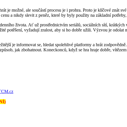
rát je možné, ale součástí procesu je i prohra. Proto je klíčové znát s
enu a nikdy slevit z peněz, které by byly použity na základní potřeby, js
ního života. Ať už prostřednictvím seriálů, sociálních sítí, krátkých 
é potěšení, vyžadují zralost, aby si ho dobře užili. Výzvou je odolat nut
ežitější je informovat se, hledat spolehlivé platformy a hrát zodpovědně
sob, jak zbohatnout. Koneckonců, když se hra hraje dobře, vítězem jste
TCM.cz
NÍ)