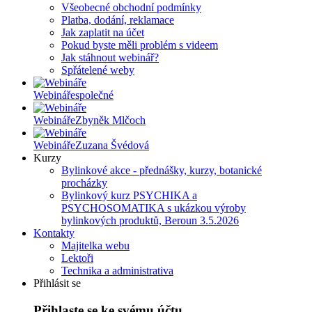
Všeobecné obchodní podmínky
Platba, dodání, reklamace
Jak zaplatit na účet
Pokud byste měli problém s videem
Jak stáhnout webinář?
Spřátelené weby
Webináře
společné
Webináře
Zbyněk Mlčoch
Webináře
Zuzana Švédová
Kurzy
Bylinkové akce - přednášky, kurzy, botanické
procházky
Bylinkový kurz PSYCHIKA a
PSYCHOSOMATIKA s ukázkou výroby
bylinkových produktů, Beroun 3.5.2026
Kontakty
Majitelka webu
Lektoři
Technika a administrativa
Přihlásit se
Přihlaste se ke svému účtu