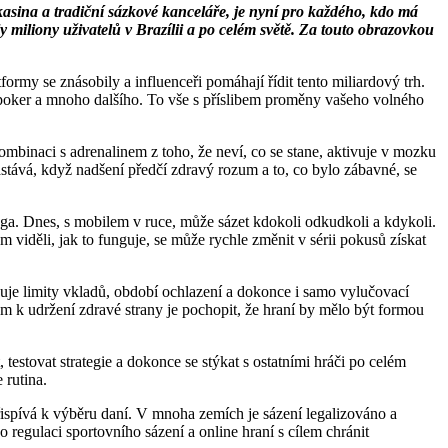
 kasina a tradiční sázkové kanceláře, je nyní pro každého, kdo má
ly miliony uživatelů v Brazílii a po celém světě. Za touto obrazovkou
ormy se znásobily a influenceři pomáhají řídit tento miliardový trh.
, poker a mnoho dalšího. To vše s příslibem proměny vašeho volného
binaci s adrenalinem z toho, že neví, co se stane, aktivuje v mozku
nastává, když nadšení předčí zdravý rozum a to, co bylo zábavné, se
nga. Dnes, s mobilem v ruce, může sázet kdokoli odkudkoli a kdykoli.
viděli, jak to funguje, se může rychle změnit v sérii pokusů získat
rnuje limity vkladů, období ochlazení a dokonce i samo vylučovací
em k udržení zdravé strany je pochopit, že hraní by mělo být formou
 testovat strategie a dokonce se stýkat s ostatními hráči po celém
 rutina.
řispívá k výběru daní. V mnoha zemích je sázení legalizováno a
o regulaci sportovního sázení a online hraní s cílem chránit