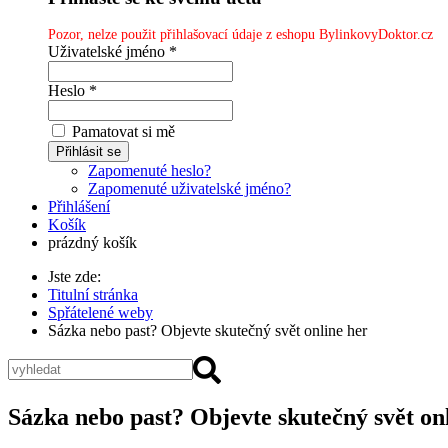
Pozor, nelze použit přihlašovací údaje z eshopu BylinkovyDoktor.cz
Uživatelské jméno *
Heslo *
Pamatovat si mě
Zapomenuté heslo?
Zapomenuté uživatelské jméno?
Přihlášení
Košík
prázdný košík
Jste zde:
Titulní stránka
Spřátelené weby
Sázka nebo past? Objevte skutečný svět online her
Sázka nebo past? Objevte skutečný svět on