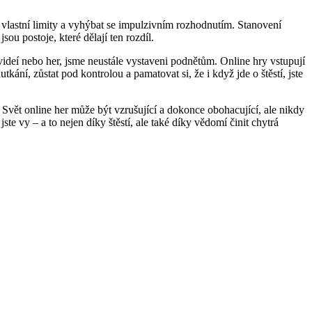
vé vlastní limity a vyhýbat se impulzivním rozhodnutím. Stanovení
ou postoje, které dělají ten rozdíl.
videí nebo her, jsme neustále vystaveni podnětům. Online hry vstupují
kání, zůstat pod kontrolou a pamatovat si, že i když jde o štěstí, jste
. Svět online her může být vzrušující a dokonce obohacující, ale nikdy
 vy – a to nejen díky štěstí, ale také díky vědomí činit chytrá