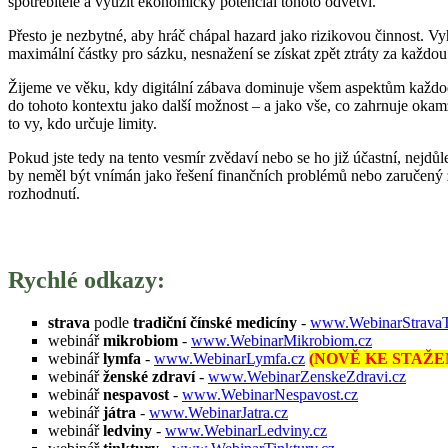
spotřebitele a využít ekonomický potenciál tohoto odvětví.
Přesto je nezbytné, aby hráč chápal hazard jako rizikovou činnost. Vyh
maximální částky pro sázku, nesnažení se získat zpět ztráty za každou c
Žijeme ve věku, kdy digitální zábava dominuje všem aspektům každoden
do tohoto kontextu jako další možnost – a jako vše, co zahrnuje okamžit
to vy, kdo určuje limity.
Pokud jste tedy na tento vesmír zvědaví nebo se ho již účastní, nejdůl
by neměl být vnímán jako řešení finančních problémů nebo zaručený způ
rozhodnutí.
Rychlé odkazy:
strava
podle
tradiční čínské medicíny
-
www.WebinarStrava
webinář
mikrobiom
-
www.WebinarMikrobiom.cz
webinář
lymfa
-
www.WebinarLymfa.cz
(NOVĚ KE STAŽE
webinář
ženské zdraví
-
www.WebinarZenskeZdravi.cz
webinář
nespavost
-
www.WebinarNespavost.cz
webinář
játra
-
www.WebinarJatra.cz
webinář
ledviny
-
www.WebinarLedviny.cz