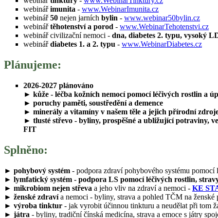
webinář
tinktury
-
www.WebinarTinktury.cz
webinář
imunita
-
www.WebinarImunita.cz
webinář
50
nejen jarních
bylin
-
www.webinar50bylin.cz
webinář
těhotenství a porod
-
www.WebinarTehotenstvi.cz
webinář civilizační nemoci -
dna, diabetes 2. typu, vysoký LD
webinář
diabetes 1. a 2. typu
-
www.WebinarDiabetes.cz
Plánujeme:
2026-2027 plánováno
►
kůže
- léčba kožních nemocí pomocí léčivých rostlin a ú
►
poruchy paměti, soustředění a demence
►
minerály a vitamíny
v našem těle a jejich přírodní zdroj
►
tlusté střevo
- byliny, prospěšné a ubližující potraviny,
FIT
Splněno:
►
pohybový systém
- podpora zdraví pohybového systému pomocí léči
►
lymfatický systém
- podpora LS pomocí léčivých rostlin, stravy
►
mikrobiom nejen střeva
a jeho vliv na zdraví a nemoci -
KE ST
►
ženské zdraví
a nemoci - byliny, strava a pohled TČM na ženské 
►
výroba tinktur
- jak vyrobit účinnou tinkturu a neudělat při tom
►
játra
- byliny, tradiční čínská medicína, strava a emoce s játry spo