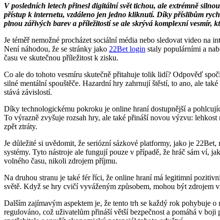
V posledních letech přinesl digitální svět tichou, ale extrémně siln
přístup k internetu, vzdáleno jen jedno kliknutí. Díky příslibům rych
plnou zářivých barev a příležitostí se ale skrývá komplexní vesmír, k
Je téměř nemožné procházet sociální média nebo sledovat video na inter
Není náhodou, že se stránky jako
22Bet login
staly populárními a nab
času ve skutečnou příležitost k zisku.
Co ale do tohoto vesmíru skutečně přitahuje tolik lidí? Odpověď spo
silné mentální spouštěče. Hazardní hry zahrnují štěstí, to ano, ale ta
stává závislostí.
Díky technologickému pokroku je online hraní dostupnější a pohlcujíc
To výrazně zvyšuje rozsah hry, ale také přináší novou výzvu: lehkost
zpět ztráty.
Je důležité si uvědomit, že seriózní sázkové platformy, jako je 22Be
systémy. Tyto nástroje ale fungují pouze v případě, že hráč sám ví, j
volného času, nikoli zdrojem příjmu.
Na druhou stranu je také fér říci, že online hraní má legitimní pozitiv
světě. Když se hry cvičí vyváženým způsobem, mohou být zdrojem vzru
Dalším zajímavým aspektem je, že tento trh se každý rok pohybuje o m
regulováno, což uživatelům přináší větší bezpečnost a pomáhá v boji pr