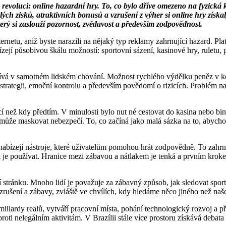
ou revoluci: online hazardní hry. To, co bylo dříve omezeno na fyzická
lých zisků, atraktivních bonusů a vzrušení z výher si online hry získa
terý si zaslouží pozornost, zvědavost a především zodpovědnost.
netu, aniž byste narazili na nějaký typ reklamy zahrnující hazard. Platf
ízejí působivou škálu možností: sportovní sázení, kasinové hry, ruletu
čívá v samotném lidském chování. Možnost rychlého výdělku peněz v kom
ké strategii, emoční kontrolu a především povědomí o rizicích. Problém 
í než kdy předtím. V minulosti bylo nut né cestovat do kasina nebo bi
 může maskovat nebezpečí. To, co začíná jako malá sázka na to, abychom 
t, nabízejí nástroje, které uživatelům pomohou hrát zodpovědně. To zah
ak je používat. Hranice mezi zábavou a nátlakem je tenká a prvním krok
ní stránku. Mnoho lidí je považuje za zábavný způsob, jak sledovat sport,
šení a zábavy, zvláště ve chvílích, kdy hledáme něco jiného než naše
iliardy realů, vytváří pracovní místa, pohání technologický rozvoj a p
oti nelegálním aktivitám. V Brazílii stále více prostoru získává debata 