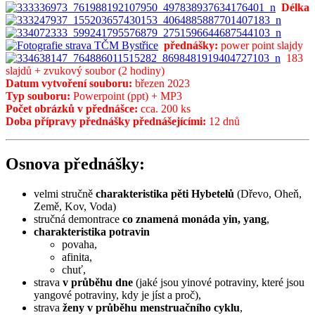
Délka
přednášky:
power point slajdy
183
slajdů + zvukový soubor (2 hodiny)
Datum vytvoření souboru:
březen 2023
Typ souboru:
Powerpoint (ppt) + MP3
Počet obrázků v přednášce:
cca. 200 ks
Doba přípravy přednášky přednášejícími:
12 dnů
Osnova přednášky:
velmi stručně
charakteristika pěti Hybetelů
(Dřevo, Oheň,
Země, Kov, Voda)
stručná demontrace
co znamená monáda yin, yang
,
charakteristika potravin
povaha,
afinita,
chuť,
strava
v průběhu dne
(jaké jsou yinové potraviny, které jsou
yangové potraviny, kdy je jíst a proč),
strava
ženy v průběhu menstruačního cyklu
,