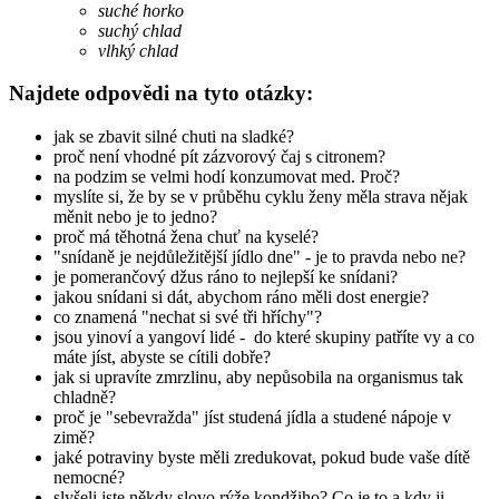
suché horko
suchý chlad
vlhký chlad
Najdete odpovědi na tyto otázky:
jak se zbavit silné chuti na sladké?
proč není vhodné pít zázvorový čaj s citronem?
na podzim se velmi hodí konzumovat med. Proč?
myslíte si, že by se v průběhu cyklu ženy měla strava nějak
měnit nebo je to jedno?
proč má těhotná žena chuť na kyselé?
"snídaně je nejdůležitější jídlo dne" - je to pravda nebo ne?
je pomerančový džus ráno to nejlepší ke snídani?
jakou snídani si dát, abychom ráno měli dost energie?
co znamená "nechat si své tři hříchy"?
jsou yinoví a yangoví lidé - do které skupiny patříte vy a co
máte jíst, abyste se cítili dobře?
jak si upravíte zmrzlinu, aby nepůsobila na organismus tak
chladně?
proč je "sebevražda" jíst studená jídla a studené nápoje v
zimě?
jaké potraviny byste měli zredukovat, pokud bude vaše dítě
nemocné?
slyšeli jste někdy slovo rýže kondžiho? Co je to a kdy ji