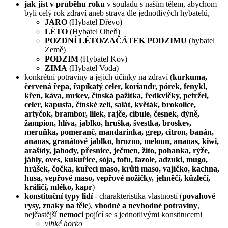
jak jíst v průběhu roku
v souladu s naším tělem, abychom
byli celý rok zdraví aneb strava dle jednotlivých hybatelů,
JARO
(Hybatel Dřevo)
LÉTO
(Hybatel Oheň)
POZDNÍ LÉTO/ZAČÁTEK PODZIMU
(hybatel
Země)
PODZIM
(Hybatel Kov)
ZIMA
(Hybatel Voda)
konkrétní potraviny a jejich účinky na zdraví (
kurkuma,
červená řepa, řapíkatý celer, koriandr, pórek, fenykl,
křen, káva, mrkev, čínská pažitka, ředkvičky, petržel,
celer, kapusta, čínské zelí, salát, květák, brokolice,
artyčok, brambor, lilek, rajče, cibule, česnek, dýně,
žampion, hlíva, jablko, hruška, švestka, broskev,
meruňka, pomeranč, mandarinka, grep, citron, banán,
ananas, granátové jablko, hrozno, meloun, ananas, kiwi,
arašídy, jahody, přesnice, ječmen, žito, pohanka, rýže,
jáhly, oves, kukuřice, sója, tofu, fazole, adzuki, mugo,
hrášek, čočka, kuřecí maso, krůtí maso, vajíčko, kachna,
husa, vepřové maso, vepřové nožičky, jehněčí, kůzlečí,
králičí, mléko, kapr
)
konstituční typy lidí
- charakteristika vlastností (
povahové
rysy, znaky na těle
),
vhodné a nevhodné potraviny
,
nejčastější
nemoci
pojící se s jednotlivými konstitucemi
vlhké horko