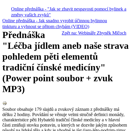
Online přednáška - "Jak se zbavit nespavosti pomocí bylinek a
změny vašich zvyků"
Online přednáška - Jak snadno vyrobit účinnou bylinnou
tinkturu a vyhnout se přitom chybám (VIDEO)
Přednáška
Zpět na: Webináře Zbyněk Mlčoch
"Léčba jídlem aneb naše strava
pohledem pěti elementů
tradiční čínské medicíny"
(Power point soubor + zvuk
MP3)
Soubor obsahuje 179 slajdů a zvukový záznam z přednášky má
délku 2 hodiny. Povídání se věnuje velmi stručně definici monády,
charakteristice pěti Hybatelů tradiční čínské medicíny a v hlavní
části zmiňuji stovku potravin, u kterých se dozvíte jakým způsobem
působí na lidské tělo a kdy je vhodné je jíst (jaro-léto-podzim-zima;